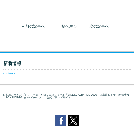
« 前の記事へ
一覧へ戻る
次の記事へ »
新着情報
contents
自転車とキャンプをテーマにした旅フェスティバル「BIKE&CAMP FES 2020」に出展します｜新着情報
｜SCHEIDEGG（シャイデック）｜公式ブランドサイト