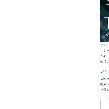
フィ
「シ
初め
めに
ジャ
自転
欧米
ブ長