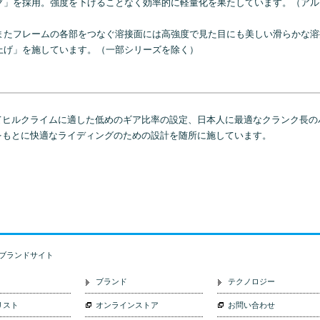
グ」を採用。強度を下げることなく効率的に軽量化を果たしています。（アル
またフレームの各部をつなぐ溶接面には高強度で見た目にも美しい滑らかな溶
上げ」を施しています。（一部シリーズを除く）
てヒルクライムに適した低めのギア比率の設定、日本人に最適なクランク長の
をもとに快適なライディングのための設計を随所に施しています。
式ブランドサイト
ブランド
テクノロジー
リスト
オンラインストア
お問い合わせ